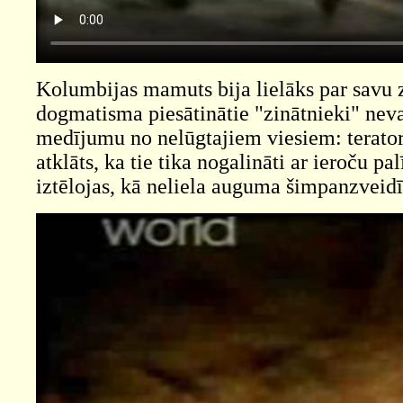
Kolumbijas mamuts bija lielāks par savu 
dogmatisma piesātinātie "zinātnieki" neva
medījumu no nelūgtajiem viesiem: terator
atklāts, ka tie tika nogalināti ar ieroču p
iztēlojas, kā neliela auguma šimpanzveidī