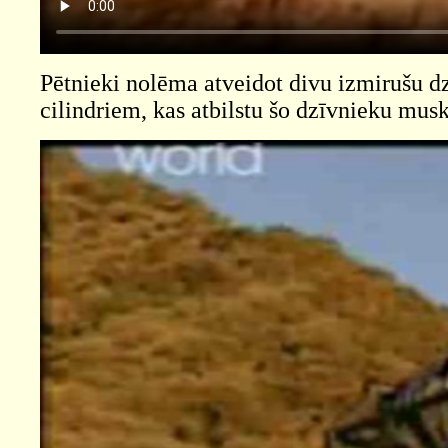
Pētnieki nolēma atveidot divu izmirušu d
cilindriem, kas atbilstu šo dzīvnieku mus