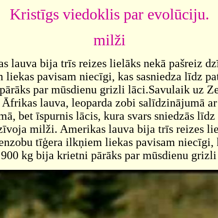
Kristīgs viedoklis par evolūciju.
milži
lauva bija trīs reizes lielāks nekā pašreiz dz
 liekas pavisam niecīgi, kas sasniedza līdz pat
i pārāks par mūsdienu grizli lāci.Savulaik uz 
is Āfrikas lauva, leoparda zobi salīdzinājumā 
ā, bet īspurnis lācis, kura svars sniedzās līdz
voja milži. Amerikas lauva bija trīs reizes li
enzobu tīģera ilkņiem liekas pavisam niecīgi,
t 900 kg bija krietni pārāks par mūsdienu grizli 