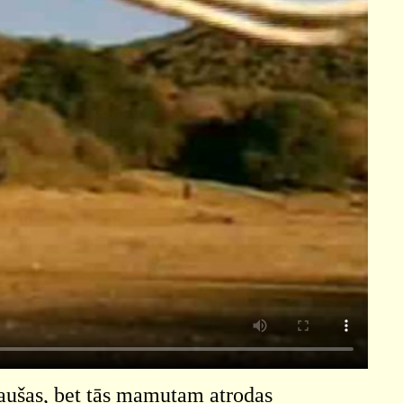
plaušas, bet tās mamutam atrodas