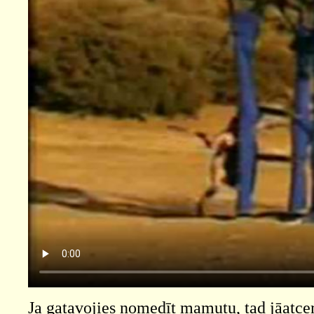
Ja gatavojies nomedīt mamutu, tad jāatcer