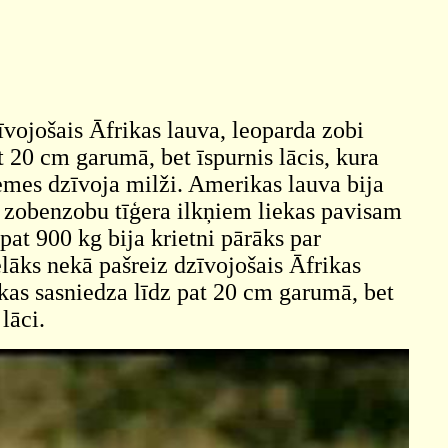
īvojošais Āfrikas lauva, leoparda zobi
 20 cm garumā, bet īspurnis lācis, kura
Zemes dzīvoja milži. Amerikas lauva bija
ar zobenzobu tīģera ilkņiem liekas pavisam
 pat 900 kg bija krietni pārāks par
elāks nekā pašreiz dzīvojošais Āfrikas
 kas sasniedza līdz pat 20 cm garumā, bet
lāci.