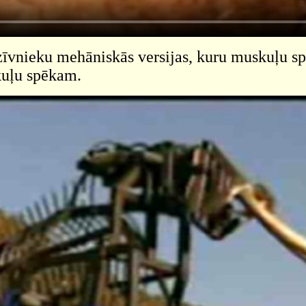
zīvnieku mehāniskās versijas, kuru muskuļu sp
kuļu spēkam.