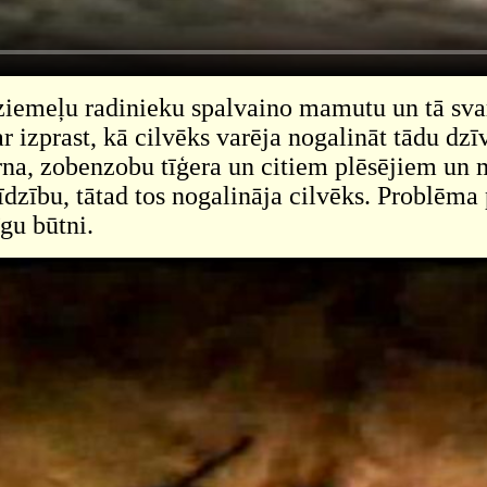
ziemeļu radinieku spalvaino mamutu un tā sva
r izprast, kā cilvēks varēja nogalināt tādu d
na, zobenzobu tīģera un citiem plēsējiem un 
alīdzību, tātad tos nogalināja cilvēks. Problēma
gu būtni.