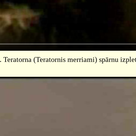
. Teratorna (Teratornis merriami) spārnu izple