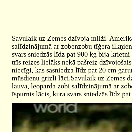
Savulaik uz Zemes dzīvoja milži. Amerikas 
salīdzinājumā ar zobenzobu tīģera ilkņiem
svars sniedzās līdz pat 900 kg bija krietn
trīs reizes lielāks nekā pašreiz dzīvojoša
niecīgi, kas sasniedza līdz pat 20 cm garum
mūsdienu grizli lāci.Savulaik uz Zemes dzī
lauva, leoparda zobi salīdzinājumā ar zob
īspurnis lācis, kura svars sniedzās līdz pa