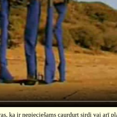
as, ka ir nepieciešams caurdurt sirdi vai arī 