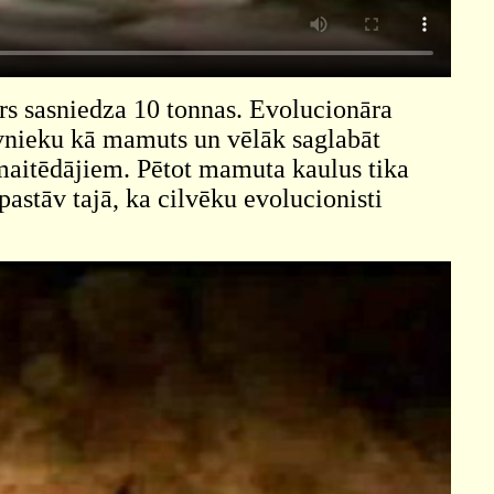
rs sasniedza 10 tonnas. Evolucionāra
zīvnieku kā mamuts un vēlāk saglabāt
maitēdājiem. Pētot mamuta kaulus tika
 pastāv tajā, ka cilvēku evolucionisti