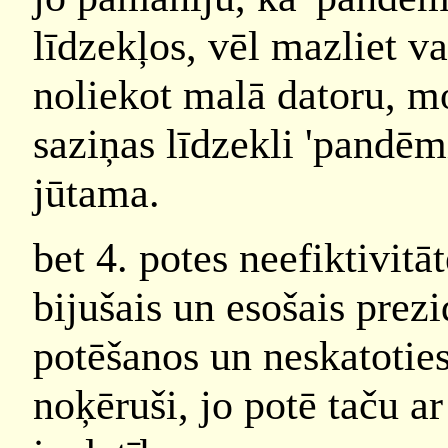
līdzekļos, vēl mazliet v
noliekot malā datoru, mob
saziņas līdzekli 'pandēmi
jūtama.
bet 4. potes neefiktivitā
bijušais un esošais prezi
potēšanos un neskatoties
noķēruši, jo potē taču a