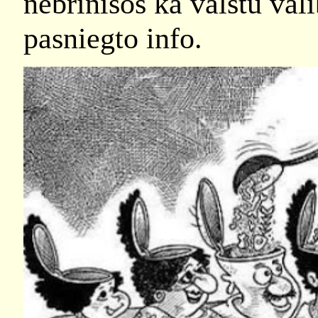
nebrīnīšos ka valstu valī
pasniegto info.