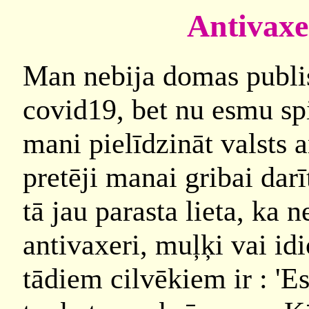
Antivaxe
Man nebija domas publisk
covid19, bet nu esmu spie
mani pielīdzināt valsts 
pretēji manai gribai dar
tā jau parasta lieta, ka
antivaxeri, muļķi vai id
tādiem cilvēkiem ir : 'Es