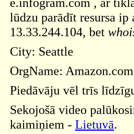
e.infogram.com , ar tīk
lūdzu parādīt resursa ip 
13.33.244.104, bet
whoi
City: Seattle
OrgName: Amazon.com,
Piedāvāju vēl trīs līdzīg
Sekojošā video palūkosi
kaimiņiem -
Lietuvā
.