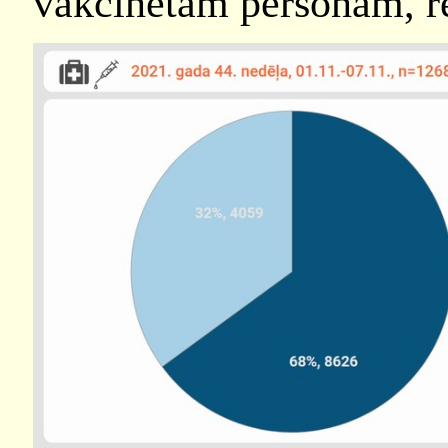
vakcinētām personām, rē