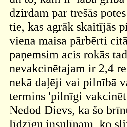
dzirdam par trešās potes
tie, kas agrāk skaitījās 
viena maisa pārbērti cit
paņemsim acis rokās ta
nevakcinētajam ir 2,4 re
nekā daļēji vai pilnībā
termins 'pilnīgi vakcinēt
Nedod Dievs, ka šo brī
līdzīgu insulīnam, ko s