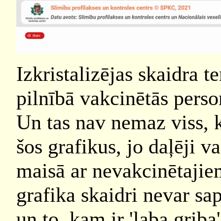
Izkristalizējas skaidra 
pilnībā vakcinētās person
Un tas nav nemaz viss, 
šos grafikus, jo daļēji va
maisā ar nevakcinētajie
grafika skaidri nevar sap
un to, kam ir 'laba griba