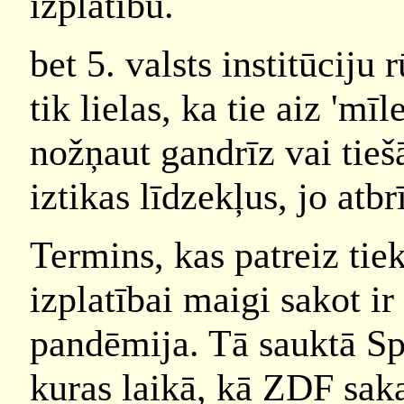
izplatību.
bet 5. valsts institūciju 
tik lielas, ka tie aiz 'mī
nožņaut gandrīz vai tie
iztikas līdzekļus, jo atb
Termins, kas patreiz tiek
izplatībai maigi sakot ir
pandēmija. Tā sauktā Sp
kuras laikā, kā ZDF saka