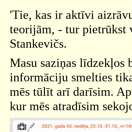
'Tie, kas ir aktīvi aizrā
teorijām, - tur pietrūkst 
Stankevičs.
Masu saziņas līdzekļos 
informāciju smelties tik
mēs tūlīt arī darīsim. 
kur mēs atradīsim sekoj