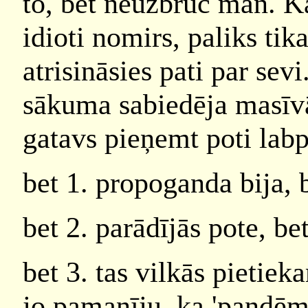
to, bet neuzbrūc man. Kā
idioti nomirs, paliks ti
atrisināsies pati par sevi
sākuma sabiedēja masīv
gatavs pieņemt poti labpr
bet 1. propoganda bija, 
bet 2. parādījās pote, be
bet 3. tas vilkās pietieka
jo pamanīju, ka 'pandēmi