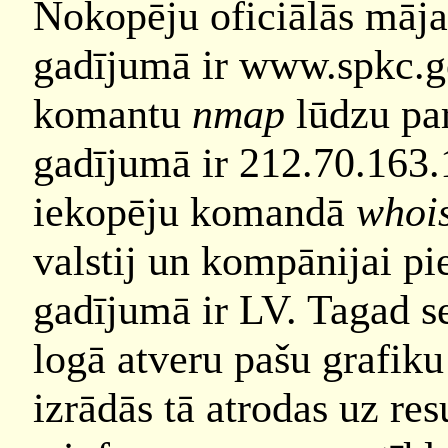
Nokopēju oficiālās mājas
gadījumā ir www.spkc.gov
komantu
nmap
lūdzu par
gadījumā ir 212.70.163.1
iekopēju komandā
whoi
valstij un kompānijai pie
gadījumā ir LV. Tagad se
logā atveru pašu grafiku
izrādās tā atrodas uz re